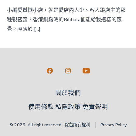
小編愛幫襯小店，就是愛店內人少、客人跟店主的那
種親密感，香港銅鑼灣的Bilibala便能給我這樣的感
覺。座落於 […]
Open
Open
Open
Facebook
Instagram
YouTube
關於我們
in
in
in
a
a
a
使用條款 私隱政策 免責聲明
new
new
new
tab
tab
tab
© 2026
All right reserved | 保留所有權利
Privacy Policy