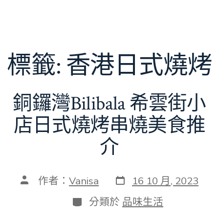
標籤:
香港日式燒烤
銅鑼灣Bilibala 希雲街小
店日式燒烤串燒美食推
介
發
文
作者：
Vanisa
16 10 月, 2023
表
章
日
作
分
分類於
品味生活
期
者
類