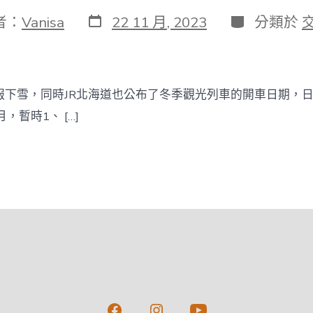
發
分
者：
Vanisa
22 11 月, 2023
分類於
表
類
日
期
下雪，同時JR北海道也公布了冬季觀光列車的開車日期，日期
，暫時1、 […]