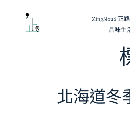
跳
至
Zing3lou6 正
主
品味生
要
內
容
北海道冬季