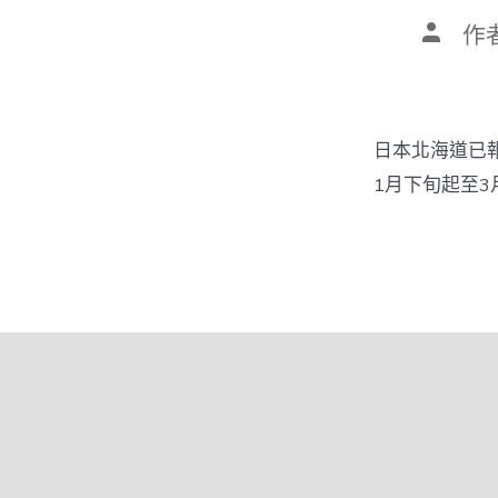
文
作
章
作
者
日本北海道已報
1月下旬起至3月