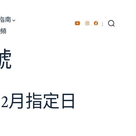
指南
Open
Open
Open
搜
歡頻
尋
YouTube
Instagram
Facebook
切
in
in
in
換
號
開
a
a
a
關
new
new
new
tab
tab
tab
、2月指定日