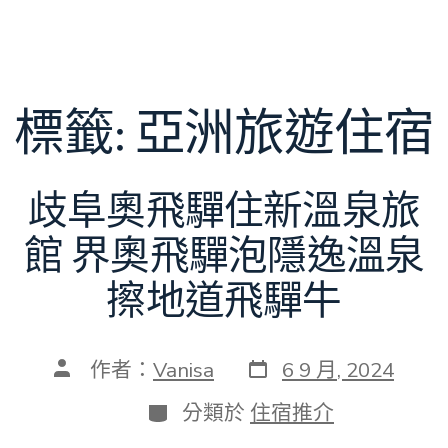
標籤:
亞洲旅遊住宿
歧阜奧飛驒住新溫泉旅
館 界奧飛驒泡隱逸溫泉
擦地道飛驒牛
發
文
作者：
Vanisa
6 9 月, 2024
表
章
日
作
分
分類於
住宿推介
期
者
類