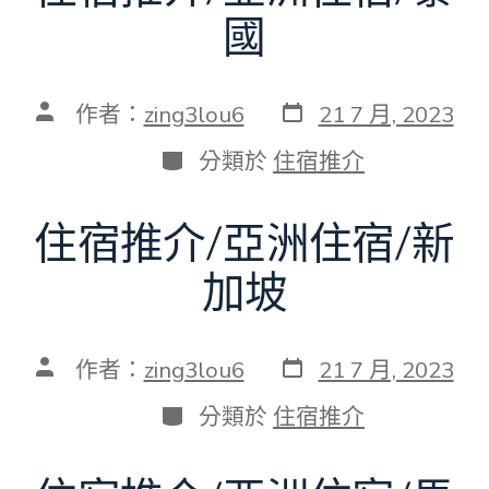
國
發
文
作者：
zing3lou6
21 7 月, 2023
表
章
日
作
分
分類於
住宿推介
期
者
類
住宿推介/亞洲住宿/新
加坡
發
文
作者：
zing3lou6
21 7 月, 2023
表
章
日
作
分
分類於
住宿推介
期
者
類