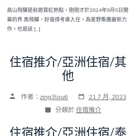
高山飛驒是秋遊賞紅熱點，剛剛才於2024年9月5日開
幕的界 奧飛驒，好值得考慮入住。為星野集團最新力
作，也是該 […]
住宿推介/亞洲住宿/其
他
發
文
作者：
zing3lou6
21 7 月, 2023
表
章
日
作
分
分類於
住宿推介
期
者
類
住宿推介/亞洲住宿/泰