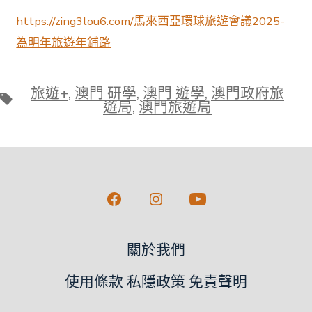
https://zing3lou6.com/馬來西亞環球旅遊會議2025-
為明年旅遊年鋪路
旅遊+
,
澳門 研學
,
澳門 遊學
,
澳門政府旅
標
遊局
,
澳門旅遊局
籤
Open
Open
Open
Facebook
Instagram
YouTube
關於我們
in
in
in
a
a
a
使用條款 私隱政策 免責聲明
new
new
new