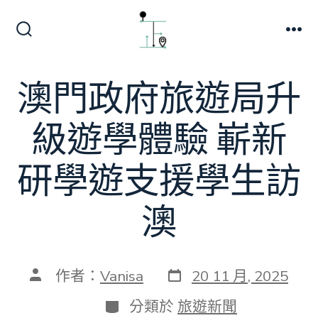
跳
至
搜
選
主
尋
單
切
要
澳門政府旅遊局升
換
內
開
關
容
級遊學體驗 嶄新
研學遊支援學生訪
澳
發
文
作者：
Vanisa
20 11 月, 2025
表
章
日
作
分
分類於
旅遊新聞
期
者
類