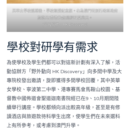
英華女學校巡講後，學校頒授紀念旗。右為澳門特別行政區政府
旅遊局(香港分處)總經理莫兆光。
(圖片提供：HK Discovery)
學校對研學有需求
為使學校及學生們都可以對這新計劃有深入了解，活
動協辦方「野外動向 HK Discovery」向多間中學及大
專院校發出邀請，旋即獲得多間學校回覆，其中英華
女學校、寧波第二中學、港專賽馬會馬鞍山校園、基
督教中國佈道會聖道迦南書院經已在9、10月期間陸
續舉行講座。學校都傾向派出較高年級，甚至是有修
讀酒店與旅遊款待科學生出席，使學生們在未來選科
上有所參考，或考慮到澳門升學。