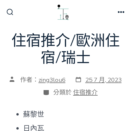
跳
至
搜
選
主
尋
單
切
要
住宿推介/歐洲住
換
內
開
關
容
宿/瑞士
發
文
作者：
zing3lou6
25 7 月, 2023
表
章
日
作
分
分類於
住宿推介
期
者
類
蘇黎世
日內瓦