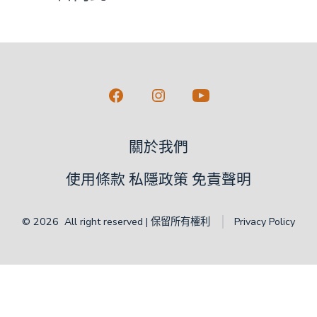
Open
Open
Open
Facebook
Instagram
YouTube
關於我們
in
in
in
a
a
a
使用條款 私隱政策 免責聲明
new
new
new
tab
tab
tab
© 2026
All right reserved | 保留所有權利
Privacy Policy