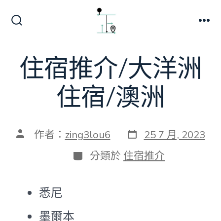
跳
至
搜
選
主
尋
單
切
要
住宿推介/大洋洲
換
內
開
關
容
住宿/澳洲
發
文
作者：
zing3lou6
25 7 月, 2023
表
章
日
作
分
分類於
住宿推介
期
者
類
悉尼
墨爾本