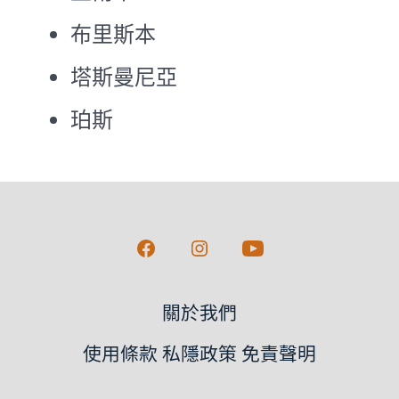
布里斯本
塔斯曼尼亞
珀斯
Open
Open
Open
Facebook
Instagram
YouTube
關於我們
in
in
in
a
a
a
使用條款 私隱政策 免責聲明
new
new
new
tab
tab
tab