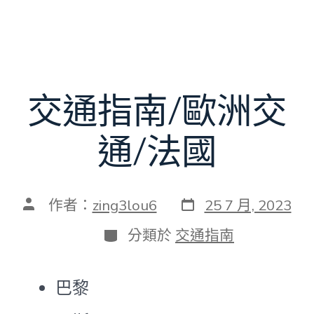
交通指南/歐洲交
通/法國
發
文
作者：
zing3lou6
25 7 月, 2023
表
章
日
作
分
分類於
交通指南
期
者
類
巴黎