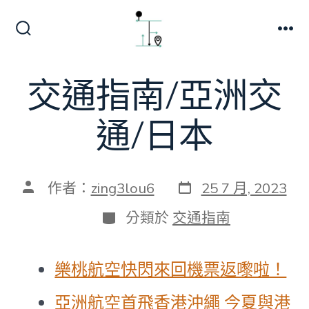
跳
至
搜
選
主
尋
單
切
要
交通指南/亞洲交
換
內
開
關
容
通/日本
發
文
作者：
zing3lou6
25 7 月, 2023
表
章
日
作
分
分類於
交通指南
期
者
類
樂桃航空快閃來回機票返嚟啦！
亞洲航空首飛香港沖繩 今夏與港