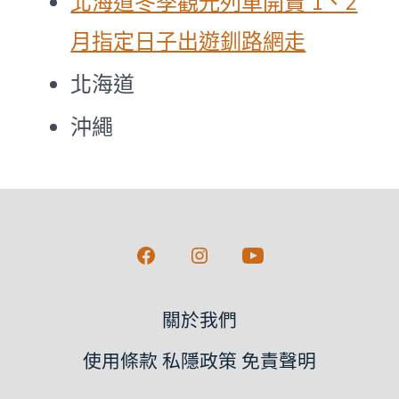
北海道冬季觀光列車開賣 1、2
月指定日子出遊釧路網走
北海道
沖繩
Open
Open
Open
Facebook
Instagram
YouTube
關於我們
in
in
in
a
a
a
使用條款 私隱政策 免責聲明
new
new
new